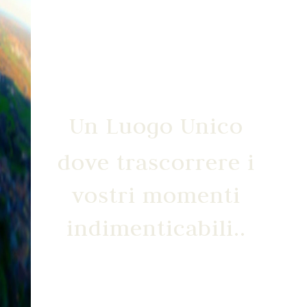
Un Luogo Unico
dove trascorrere i
vostri momenti
indimenticabili..