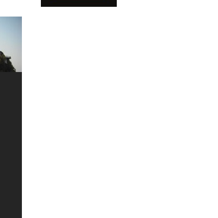
Contatti
Siamo a
disposizione per
fornirvi tutte le
informazioni
necessarie
Contattateci per