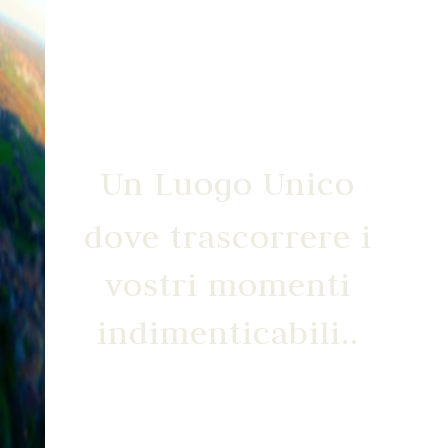
Un Luogo Unico
dove trascorrere i
vostri momenti
indimenticabili..